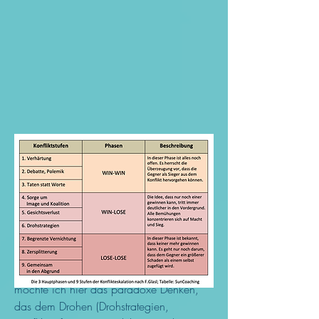
Die einzelnen Phasen sind im Modell
noch genauer beschrieben; herausgreifen
möchte ich hier das paradoxe Denken,
das dem Drohen (Drohstrategien,