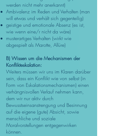
werden nicht mehr anerkannt)
Ambivalenz im Reden und Verhalten (man
will etwas und verhält sich gegenteilig)
geistige und emotionale Absenz (es ist,
wie wenn eine/r nicht da wäre)
musterartiges Verhalten (wirkt wie
abgespielt als Marotte, Allüre)
B) Wissen um die Mechanismen der
Konflikteskalation:
Weiters müssen wir uns im Klaren darüber
sein, dass ein Konflikt wie von selbst (in
Form von Eskalationsmechanismen) einen
verhängnisvollen Verlauf nehmen kann,
dem wir nur aktiv durch
Bewusstseinsanstrengung und Besinnung
auf die eigene (gute) Absicht, sowie
menschliche und soziale
Moralvorstellungen entgegenwirken
können.