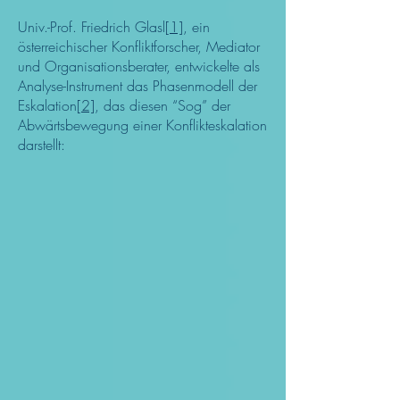
Univ.-Prof. Friedrich Glasl
[1]
, ein
österreichischer Konfliktforscher, Mediator
und Organisationsberater, entwickelte als
Analyse-Instrument das Phasenmodell der
Eskalation
[2]
, das diesen “Sog” der
Abwärtsbewegung einer Konflikteskalation
darstellt: