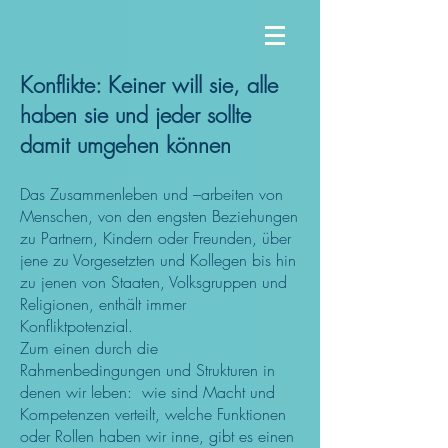
Konflikte: Keiner will sie, alle
haben sie und jeder
sollte
damit umgehen können
Das Zusammenleben und –arbeiten von
Menschen, von den engsten Be
ziehungen
zu Partnern, Kindern oder Freunden, über
jene zu Vorgesetzten und Kollegen bis hin
zu jenen von Staaten, Volksgruppen und
Religionen, enthält immer
Konfliktpotenzial.
Zum einen durch die
Rahmenbedingungen und Strukturen in
denen wir leben: wie sind Macht und
Kompetenzen verteilt, welche Funktionen
oder Rollen haben wir inne, gibt es einen