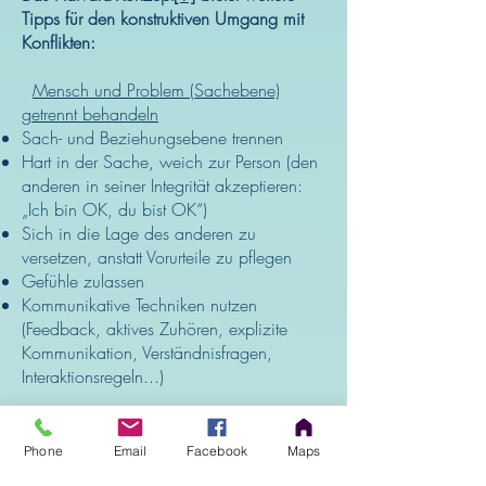
Tipps für den konstruktiven Umgang mit
Konflikten:
Mensch und Problem (Sachebene)
getrennt behandeln
Sach- und Beziehungsebene trennen
Hart in der Sache, weich zur Person (den
anderen in seiner Integrität akzeptieren:
„Ich bin OK, du bist OK“)
Sich in die Lage des anderen zu
versetzen, anstatt Vorurteile zu pflegen
Gefühle zulassen
Kommunikative Techniken nutzen
(Feedback, aktives Zuhören, explizite
Kommunikation, Verständnisfragen,
Interaktionsregeln...)
Interessen statt Positionen formulieren
Versuchen hinter der Position (Standpunkt)
Phone
Email
Facebook
Maps
den Menschen mit seinen Interessen,