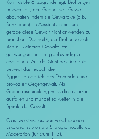
Konfliktstufe 6) zugrundeliegt: Drohungen
bezwecken, den Gegner von Gewalt
abzuhalten indem sie Gewaltakte (z.b.:
Sanktionen) in Aussicht stellen, um
gerade diese Gewalt nicht anwenden zu
brauchen. Das heißt, der Drohende sieht
sich zu kleineren Gewaltakten
gezwungen, nur um glaubwürdig zu
erscheinen. Aus der Sicht des Bedrohten
beweist das jedoch die
Aggressionsabsicht des Drohenden und
provoziert Gegengewalt. Als
Gegenabschreckung muss diese stärker
ausfallen und mündet so weiter in die
Spirale der Gewalt!
Glasl weist weiters den verschiedenen
Eskalationsstufen die Strategiemodelle der
Moderation (für Stufe 1–3),