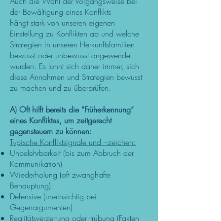
Auch die Wahl der Vorgangsweise bei
der Bewältigung eines Konflikts
hängt stark von unseren eigenen
Einstellung zu Konflikten ab und welche
Strategien in unseren Herkunftsfamilien
bewusst oder unbewusst angewendet
wurden. Es lohnt sich daher immer, sich
diese Annahmen und Strategien bewusst
zu machen und zu überprüfen.
A) Oft hilft bereits die “Früherkennung”
eines Konfliktes, um zeitgerecht
gegensteuern zu können:
Typische Konfliktsignale und –zeichen:
Unbelehrbarkeit (bis zum Abbruch der
Kommunikation)
Wiederholung (oft zwanghafte
Behauptung)
Defensive (uneinsichtig bei
Gegenargumenten)
Realitätsverzerrung oder -trübung (Fakten