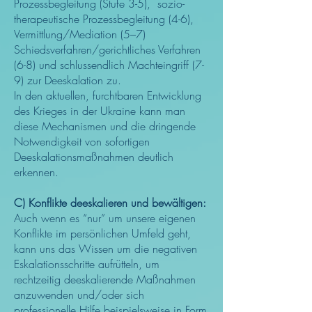
Prozessbegleitung (Stufe 3-5), sozio-
therapeutische Prozessbegleitung (4-6),
Vermittlung/Mediation (5–7)
Schiedsverfahren/gerichtliches Verfahren
(6-8) und schlussendlich Machteingriff (7-
9) zur Deeskalation zu.
In den aktuellen, furchtbaren Entwicklung
des Krieges in der Ukraine kann man
diese Mechanismen und die dringende
Notwendigkeit von sofortigen
Deeskalationsmaßnahmen deutlich
erkennen.
C) Konflikte deeskalieren und bewältigen:
Auch wenn es “nur” um unsere eigenen
Konflikte im persönlichen Umfeld geht,
kann uns das Wissen um die negativen
Eskalationsschritte aufrütteln, um
rechtzeitig deeskalierende Maßnahmen
anzuwenden und/oder sich
professionelle Hilfe beispielsweise in Form