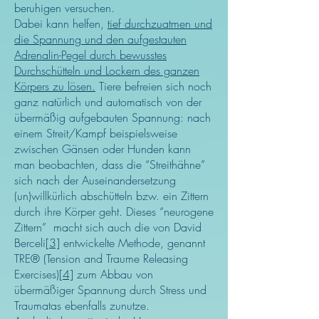
beruhigen versuchen.
Dabei kann helfen,
tief durchzuatmen und
die Spannung und den aufgestauten
Adrenalin-Pegel durch bewusstes
Durchschütteln und Lockern des ganzen
Körpers zu lösen.
Tiere befreien sich noch
ganz natürlich und automatisch von der
übermäßig aufgebauten Spannung: nach
einem Streit/Kampf beispielsweise
zwischen Gänsen oder Hunden kann
man beobachten, dass die “Streithähne”
sich nach der Auseinandersetzung
(un)willkürlich abschütteln bzw. ein Zittern
durch ihre Körper geht. Dieses “neurogene
Zittern” macht sich auch die von David
Berceli
[3]
entwickelte Methode, genannt
TRE® (Tension and Traume Releasing
Exercises)
[4]
zum Abbau von
übermäßiger Spannung durch Stress und
Traumatas ebenfalls zunutze.