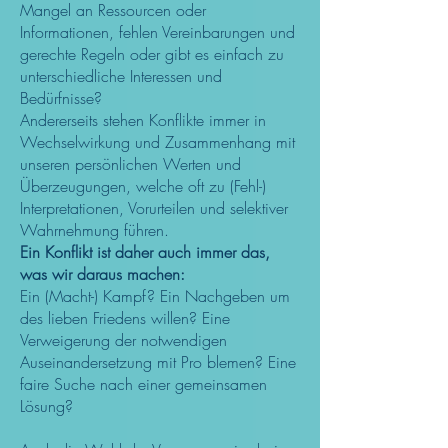
Mangel an Ressourcen oder
Informationen, fehlen Vereinbarungen und
gerechte Regeln oder gibt es einfach zu
unterschiedliche Interessen und
Bedürfnisse?
Andererseits stehen Konflikte immer in
Wechselwirkung und Zusammenhang mit
unseren persönlichen Werten und
Überzeugungen, welche oft zu (Fehl-)
Interpretationen, Vorurteilen und selektiver
Wahrnehmung führen.
Ein Konflikt ist daher auch immer das,
was wir daraus machen:
Ein (Macht-) Kampf? Ein Nachgeben um
des lieben Friedens willen? Eine
Verweigerung der notwendigen
Auseinandersetzung mit Pro blemen? Eine
faire Suche nach einer gemeinsamen
Lösung?