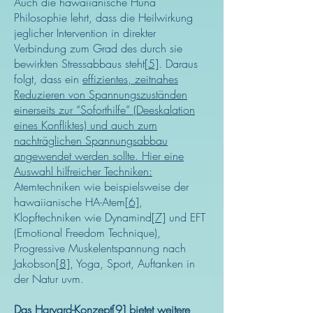
Auch die hawaiianische Huna
Philosophie lehrt, dass die Heilwirkung
jeglicher Intervention in direkter
Verbindung zum Grad des durch sie
bewirkten Stressabbaus steht
[5]
. Daraus
folgt, dass ein
effizientes, zeitnahes
Reduzieren von Spannungszuständen
einerseits zur “Soforthilfe” (Deeskalation
eines Konfliktes) und auch zum
nachträglichen Spannungsabbau
angewendet werden sollte. Hier eine
Auswahl hilfreicher Techniken:
Atemtechniken wie beispielsweise der
hawaiianische HA-Atem
[6]
,
Klopftechniken wie Dynamind
[7]
und EFT
(Emotional Freedom Technique),
Progressive Muskelentspannung nach
Jakobson
[8]
, Yoga, Sport, Auftanken in
der Natur uvm.
Das Harvard-Konzept
[9]
bietet weitere